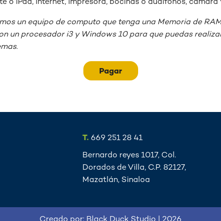
nte o iPad, internet, impresora, bocinas o audífonos, cámara
os un equipo de computo que tenga una Memoria de RAM 
n un procesador i3 y Windows 10 para que puedas realizar 
emas.
Pagar
T.
669 251 28 41
Bernardo reyes 1017, Col.
Dorados de Villa, C.P. 82127,
Mazatlán, Sinaloa
Creado por: Black Duck Studio | 2026