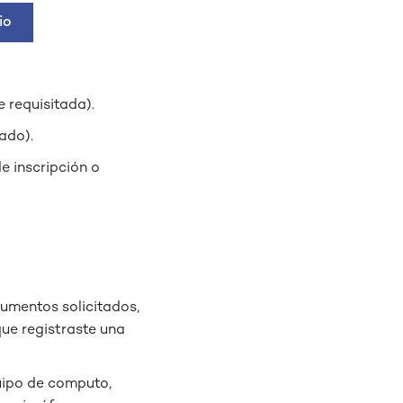
io
 requisitada).
ado).
e inscripción o
umentos solicitados,
que registraste una
uipo de computo,