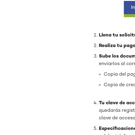
I
Llena tu solici
Realiza tu pag
Sube los docu
enviarlos al co
Copia del pa
Copia de cre
Tu clave de ac
quedarás registr
clave de acceso
Especificacion